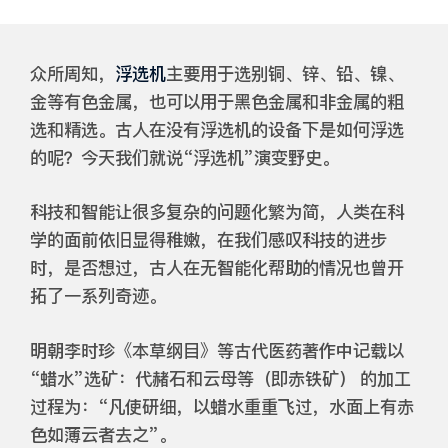
众所周知，
浮选机
主要用于选别铜、锌、铅、镍、
金等有色金属，也可以用于黑色金属和非金属的粗
选和精选。古人在没有浮选机的设备下是如何浮选
的呢？今天我们就说“浮选机”演变野史。
科技和智能让很多复杂的问题化繁为简，人类在科
学的面前依旧显得稚嫩，在我们感叹科技的进步
时，是否想过，古人在无智能化帮助的情况也曾开
拓了一系列奇迹。
明朝李时珍《本草纲目》等古代医药著作中记载以
“蜡水”选矿：代赭石和云母等（即赤铁矿） 的加工
过程为：“凡使研细，以蜡水重重飞过，水面上有赤
色如薄云者去之”。