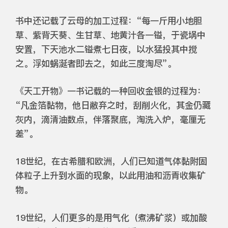
书中还记载了云母的加工过程：“每一斤用小地胆
草、紫背天葵、生甘草、地黄汁各一镒，于瓷埚中
安置，下天池水二镒煮七日夜，以水猛投其中搅
之。浮如蜗涎者即去之，如此三度淘尽”。
《天工开物》一书记载的一种回收金银的过程为：
“凡金箔黏物，他日敝弃之时，刮削火化，其金仍藏
灰内，滴清油数点，伴落聚底，淘洗入炉，毫厘无
差”。
18世纪，在古希腊和欧洲，人们已知道气体黏附固
体粒子上升到水面的现象，以此用油和沥青收集矿
物。
19世纪，人们更多的是用气化（煮沸矿浆）或加酸