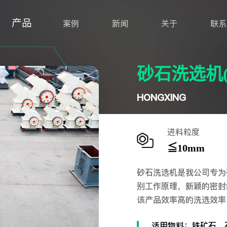
产品
案例
新闻
关于
联系
砂石洗选机
进料粒度
≦10mm
砂石洗选机是我公司专为
别工作原理，新颖的密封
该产品效率高的洗选效率
适用物料：铁矿石、