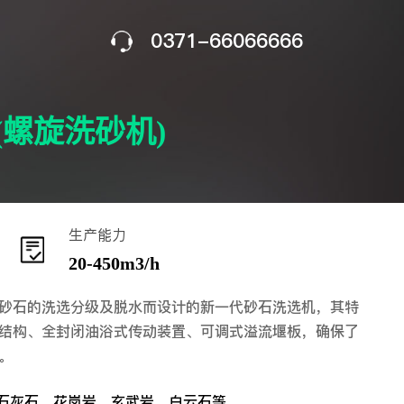
0371-66066666
(螺旋洗砂机)
生产能力
20-450m3/h
砂石的洗选分级及脱水而设计的新一代砂石洗选机，其特
结构、全封闭油浴式传动装置、可调式溢流堰板，确保了
。
石灰石、花岗岩、玄武岩、白云石等。