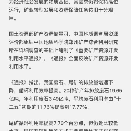
为经济社会发展的物质基础，其需求仍将保持高位
运行，矿业转型发展和资源保障任务依旧十分艰
巨。
国土资源部矿产资源储量司、中国地质调查局资源
评价部组织中国地质科学院郑州矿产综合利用研究
所在详细调查的基础上编制了《重要矿产资源开发
利用水平通报》，《通报》全面反映矿产资源开发
利用水平。
《通报》指出，我国废石、尾矿的排放量增速下
降，循环利用效率提高。20种矿产年排放废石19.65
亿吨，年利用废石3.49亿吨，平均废石利用率由“十
二五”初期的11.76%提高到17.77%。
尾矿循环利用率提高7.79个百分点，但仍处比较低