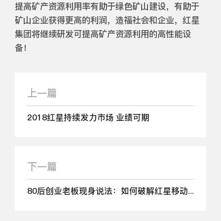
提高矿产资源利用率有助于绿色矿山建设，有助于
矿山企业获得更高的利润，造福社会和企业，红星
集团将继续研发可提高矿产资源利用的高性能设
备！
上一篇
2018红星持续发力市场 业绩可期
下一篇
80后创业老板现身说法：如何破解红星移动站奥义